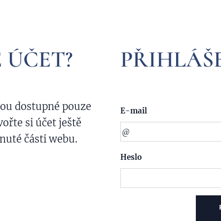
 ÚČET?
PŘIHLÁŠ
sou dostupné pouze
E-mail
řte si účet ještě
nuté části webu.
Heslo